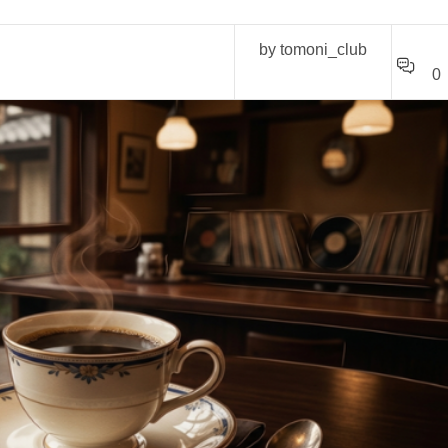
by tomoni_club
0